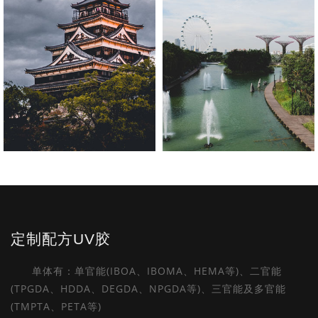
上海复合款：适配上海多
种复合材质，粘接效果优
光学级UV胶
Book Now
Book Now
售后保障：质保期间，电
路板胶水使用问题及时处
定制配方UV胶
工业胶水供应
理
单体有：单官能(IBOA、IBOMA、HEMA等)、二官能
Book Now
Book Now
(TPGDA、HDDA、DEGDA、NPGDA等)、三官能及多官能
(TMPTA、PETA等)