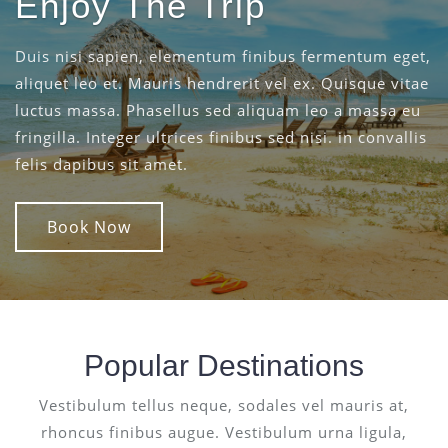
Enjoy The Trip
Duis nisi sapien, elementum finibus fermentum eget,
aliquet leo et. Mauris hendrerit vel ex. Quisque vitae
luctus massa. Phasellus sed aliquam leo a massa eu
fringilla. Integer ultrices finibus sed nisi. in convallis
felis dapibus sit amet.
Book Now
Popular Destinations
Vestibulum tellus neque, sodales vel mauris at,
rhoncus finibus augue. Vestibulum urna ligula,